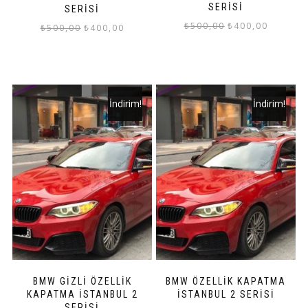
SERİSİ
SERİSİ
Orijinal
Şu
₺
500,00
₺
400,00
Orijinal
Şu
₺
500,00
₺
400,00
fiyat:
andaki
fiyat:
andaki
₺500,00.
fiyat:
₺500,00.
fiyat:
₺400,00.
₺400,00.
İndirim!
İndirim!
BMW GİZLİ ÖZELLİK
BMW ÖZELLİK KAPATMA
KAPATMA İSTANBUL 2
İSTANBUL 2 SERİSİ
SERİSİ