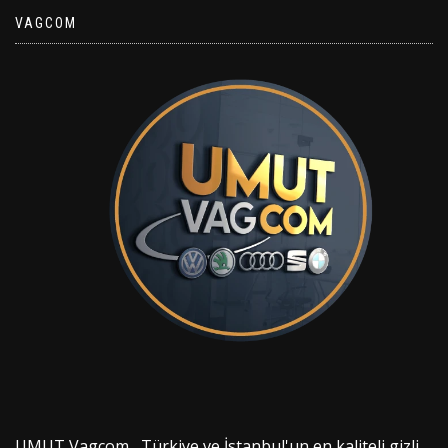
VAGCOM
UMUT Vagcom , Türkiye ve İstanbul'un en kaliteli gizli