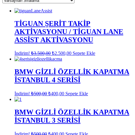
TİGUAN ŞERİT TAKİP
AKTİVASYONU / TİGUAN LANE
ASSİST AKTİVASYONU
Orijinal
Şu
İndirim!
₺
3.500,00
₺
2.500,00
Sepete Ekle
fiyat:
andaki
fiyat:
₺3.500,00.
₺2.500,00.
BMW GİZLİ ÖZELLİK KAPATMA
İSTANBUL 4 SERİSİ
Orijinal
Şu
İndirim!
₺
500,00
₺
400,00
Sepete Ekle
fiyat:
andaki
fiyat:
₺500,00.
₺400,00.
BMW GİZLİ ÖZELLİK KAPATMA
İSTANBUL 3 SERİSİ
Orijinal
Şu
İndirim!
₺
500,00
₺
400,00
Sepete Ekle