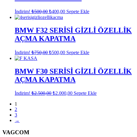
Orijinal
Şu
İndirim!
₺
500,00
₺
400,00
Sepete Ekle
fiyat:
andaki
fiyat:
₺500,00.
₺400,00.
BMW F32 SERİSİ GİZLİ ÖZELLİK
AÇMA KAPATMA
Orijinal
Şu
İndirim!
₺
750,00
₺
500,00
Sepete Ekle
fiyat:
andaki
fiyat:
₺750,00.
₺500,00.
BMW F30 SERİSİ GİZLİ ÖZELLİK
AÇMA KAPATMA
Orijinal
Şu
İndirim!
₺
2.500,00
₺
2.000,00
Sepete Ekle
fiyat:
andaki
fiyat:
1
₺2.500,00.
2
₺2.000,00.
3
→
VAGCOM