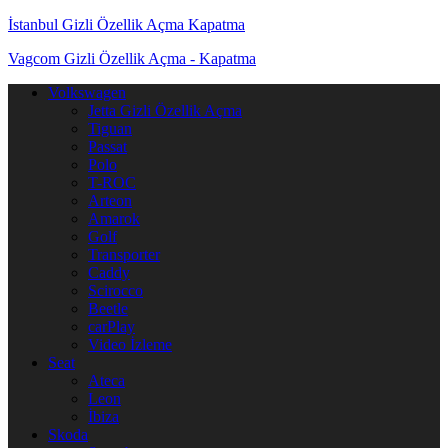
İstanbul Gizli Özellik Açma Kapatma
Vagcom Gizli Özellik Açma - Kapatma
Dolaşımı aç/kapat
Volkswagen
Jetta Gizli Özellik Açma
Tiguan
Passat
Polo
T-ROC
Arteon
Amarok
Golf
Transporter
Caddy
Scirocco
Beetle
carPlay
Video İzleme
Seat
Ateca
Leon
İbiza
Skoda