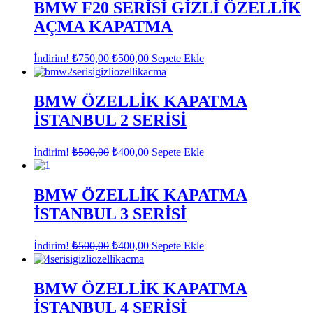
₺400,00.
BMW F20 SERİSİ GİZLİ ÖZELLİK
AÇMA KAPATMA
Orijinal
Şu
İndirim!
₺
750,00
₺
500,00
Sepete Ekle
fiyat:
andaki
fiyat:
₺750,00.
₺500,00.
BMW ÖZELLİK KAPATMA
İSTANBUL 2 SERİSİ
Orijinal
Şu
İndirim!
₺
500,00
₺
400,00
Sepete Ekle
fiyat:
andaki
fiyat:
₺500,00.
₺400,00.
BMW ÖZELLİK KAPATMA
İSTANBUL 3 SERİSİ
Orijinal
Şu
İndirim!
₺
500,00
₺
400,00
Sepete Ekle
fiyat:
andaki
fiyat:
₺500,00.
₺400,00.
BMW ÖZELLİK KAPATMA
İSTANBUL 4 SERİSİ