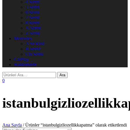
4 Serisi
5 Serisi
6 Serisi
7 Serisi
8 Serisi
X Serisi
Z Serisi
Mercedes
A SERİSİ
B Serisi
Cla Serisi
CarPlay
Hakkımızda
0
istanbulgizliozellikk
Ana Sayfa
/ Ürünler “istanbulgizliozellikkapatma” olarak etiketlendi