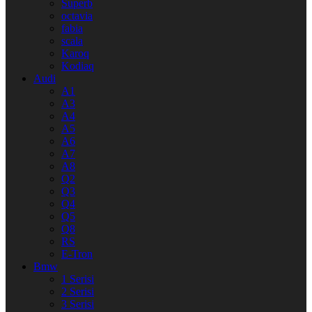
Superb
octavia
fabia
scala
Karoq
Kodiaq
Audi
A1
A3
A4
A5
A6
A7
A8
Q2
Q3
Q4
Q5
Q8
RS
E-Tron
Bmw
1 Serisi
2 Serisi
3 Serisi