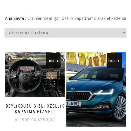
Ana Sayfa
/ Ürünler “seat gizli özellik kapatma” olarak etiketlendi
İndirim!
İndirim!
BEYLIKDÜZÜ GIZLI ÖZELLIK
KAPATMA HIZMETI
Orijinal
Şu
₺
1.500,00
₺
750,00
fiyat:
andaki