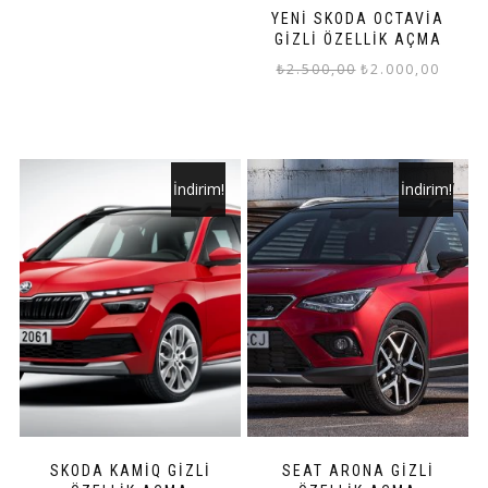
₺1.500,00.
fiyat:
YENİ SKODA OCTAVİA
₺750,00.
GİZLİ ÖZELLİK AÇMA
Orijinal
Şu
₺
2.500,00
₺
2.000,00
fiyat:
andaki
₺2.500,00.
fiyat:
₺2.000
İndirim!
İndirim!
SKODA KAMİQ GİZLİ
SEAT ARONA GİZLİ