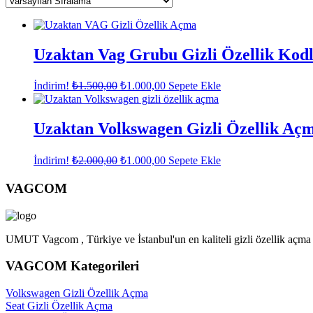
Uzaktan Vag Grubu Gizli Özellik Kodl
Orijinal
Şu
İndirim!
₺
1.500,00
₺
1.000,00
Sepete Ekle
fiyat:
andaki
fiyat:
₺1.500,00.
₺1.000,00.
Uzaktan Volkswagen Gizli Özellik Aç
Orijinal
Şu
İndirim!
₺
2.000,00
₺
1.000,00
Sepete Ekle
fiyat:
andaki
fiyat:
₺2.000,00.
VAGCOM
₺1.000,00.
UMUT Vagcom , Türkiye ve İstanbul'un en kaliteli gizli özellik açma
VAGCOM Kategorileri
Volkswagen Gizli Özellik Açma
Seat Gizli Özellik Açma