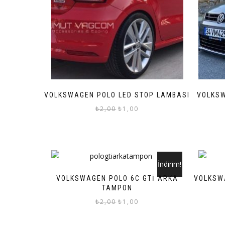
VOLKSWAGEN POLO LED STOP LAMBASI
VOLKSW
Orijinal
Şu
₺
2,00
₺
1,00
fiyat:
andaki
₺2,00.
fiyat:
₺1,00.
İndirim!
VOLKSWAGEN POLO 6C GTİ ARKA
VOLKSW
TAMPON
Orijinal
Şu
₺
2,00
₺
1,00
fiyat:
andaki
₺2,00.
fiyat: