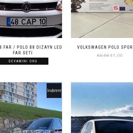
8 FAR / POLO B8 DİZAYN LED
VOLKSWAGEN POLO SPOR
FAR SETİ
Orijinal
Şu
₺
2,00
₺
1,00
DEVAMINI OKU
fiyat:
andak
₺2,00.
fiyat:
₺1,00
İndirim!