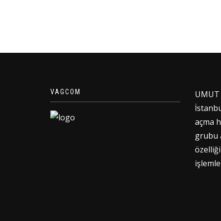
₺1,00.
VAGCOM
UMUT V
İstanbul
açma h
grubu a
özelli
işlemle