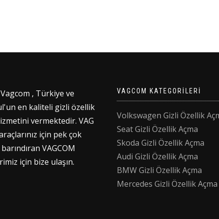
₺1,00.
₺1,00
VAGCOM KATEGORILERI
agcom , Türkiye ve
'un en kaliteli gizli özellik
Volkswagen Gizli Özellik Aç
izmetini vermektedir. VAG
Seat Gizli Özellik Açma
raçlarınız için pek çok
Skoda Gizli Özellik Açma
ği barındıran VAGCOM
Audi Gizli Özellik Açma
rimiz için bize ulaşın.
BMW Gizli Özellik Açma
Mercedes Gizli Özellik Açma