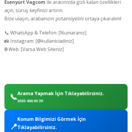
Esenyurt Vagcom
ile aracınızda gizli kalan özellikleri
açın, sürüş keyfinizi artırın.
Bize ulaşın, arabanızın potansiyelini ortaya çıkaralım!
📞 WhatsApp & Telefon: [Numaranız]
📸 Instagram: [@kullaniciadiniz]
🌐 Web: [Varsa Web Siteniz]
Arama Yapmak İçin Tıklayabilirsiniz.
📞
0505 466 00 39
Konum Bilgimizi Görmek İçin
📍
Tıklayabilirsiniz.