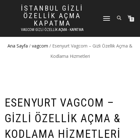
İSTANBUL GIZLI
ÖZELLIK AÇMA
DOLAŞIMI AÇ/KAPAT
0
KAPATMA
VAGCOM GIZLI ÖZELLIK AÇMA - KAPATMA
Ana Sayfa
/
vagcom
/ Esenyurt Vagcom – Gizli Özellik Açma &
Kodlama Hizmetleri
ESENYURT VAGCOM –
GIZLI ÖZELLIK AÇMA &
KODLAMA HIZMETLERI