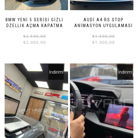
BMW YENİ 5 SERİSİ GİZLİ
AUDİ A4 RS STOP
ÖZELLİK AÇMA KAPATMA
ANİMASYON UYGULAMASI
Orijinal
Şu
₺
2.500,00
₺
1.500,00
₺
2.000,00
₺
1.000,00
fiyat:
andaki
₺2.500,00.
fiyat:
₺2.000,00.
İndirim!
İndirim!