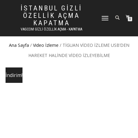
İSTANBUL GIZLI
ÖZELLIK AÇMA
DOLAŞIMI AÇ/KAPAT
0
KAPATMA
VAGCOM GIZLI ÖZELLIK AÇMA - KAPATMA
Ana Sayfa
/
Video İzleme
/ TİGUAN VİDEO İZLEME USB’DEN
HAREKET HALİNDE VİDEO İZLEYEBİLME
İndirim!