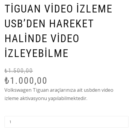
TİGUAN VİDEO İZLEME
USB’DEN HAREKET
HALİNDE VİDEO
İZLEYEBİLME
₺
1.500,00
Or
Ş
₺
1.000,00
fi
a
₺1
fi
Volkswagen Tiguan araçlarınıza ait usbden video
₺1
izleme aktivasyonu yapılabilmektedir.