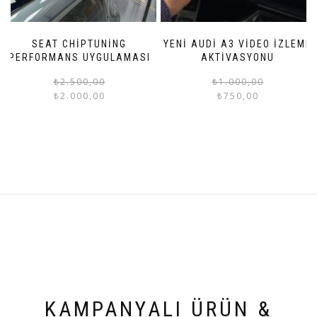
SEAT CHİPTUNİNG
YENİ AUDİ A3 VİDEO İZLEME
PERFORMANS UYGULAMASI
AKTİVASYONU
Orijinal
Şu
₺
2.500,00
₺
1.000,00
₺
2.000,00
₺
750,00
fiyat:
andaki
₺2.500,00.
fiyat:
₺2.000,00.
KAMPANYALI ÜRÜN &