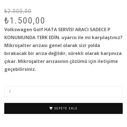
₺
2.000,00
Or
Ş
₺
1.500,00
fi
a
₺2
fi
Volkswagen Golf HATA SERVİS! ARACI SADECE P
₺1
KONUMUNDA TERK EDİN. uyarısı ile mi karşılaştınız?
Mikroşalter arızası genel olarak sizi yolda
bırakacak bir arıza değildir, sürekli olarak karşınıza
çıkar. Mikroşalter arızasının çözümü için iletişime
geçebilirsiniz.
SEPETE EKLE