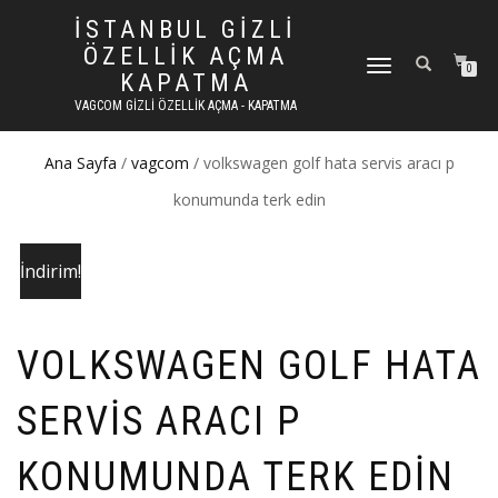
İSTANBUL GIZLI
ÖZELLIK AÇMA
DOLAŞIMI AÇ/KAPAT
0
KAPATMA
VAGCOM GIZLI ÖZELLIK AÇMA - KAPATMA
Ana Sayfa
/
vagcom
/ volkswagen golf hata servis aracı p
konumunda terk edin
İndirim!
VOLKSWAGEN GOLF HATA
SERVIS ARACI P
KONUMUNDA TERK EDIN