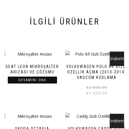
İLGILI ÜRÜNLER
İndirim!
SEAT LEON MIKROŞALTER
VOLKSWAGEN POLO 6R GIZLI
ARIZASI VE ÇÖZÜMÜ
ÖZELLIK AÇMA (2010-2014)
VAGCOM KODLAMA
DEVAMINI OKU
₺
2.000,00
₺
1.500,00
İndirim!
SKODA OCTAVIA
VOLKSWAGEN CADDY GIZLI