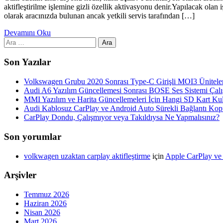
aktifleştirilme işlemine gizli özellik aktivasyonu denir.Yapılacak olan i
olarak aracınızda bulunan ancak yetkili servis tarafından […]
Devamını Oku
Arama:
Son Yazılar
Volkswagen Grubu 2020 Sonrası Type-C Girişli MOI3 Üniteler
Audi A6 Yazılım Güncellemesi Sonrası BOSE Ses Sistemi Çalı
MMI Yazılım ve Harita Güncellemeleri İçin Hangi SD Kart Kul
Audi Kablosuz CarPlay ve Android Auto Sürekli Bağlantı Ko
CarPlay Dondu, Çalışmıyor veya Takıldıysa Ne Yapmalısınız?
Son yorumlar
volkwagen uzaktan carplay aktifleştirme
için
Apple CarPlay ve 
Arşivler
Temmuz 2026
Haziran 2026
Nisan 2026
Mart 2026