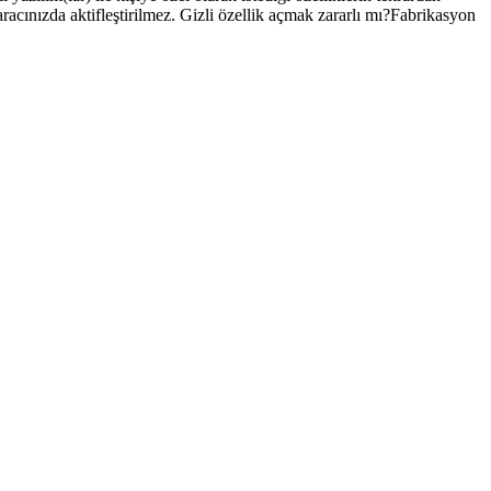
r aracınızda aktifleştirilmez. Gizli özellik açmak zararlı mı?Fabrikasyon