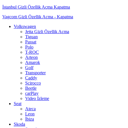
İstanbul Gizli Özellik Açma Kapatma
Vagcom Gizli Özellik Açma - Kapatma
Dolaşımı aç/kapat
Volkswagen
Jetta Gizli Özellik Açma
Tiguan
Passat
Polo
T-ROC
Arteon
Amarok
Golf
Transporter
Caddy
Scirocco
Beetle
carPlay
Video İzleme
Seat
Ateca
Leon
İbiza
Skoda