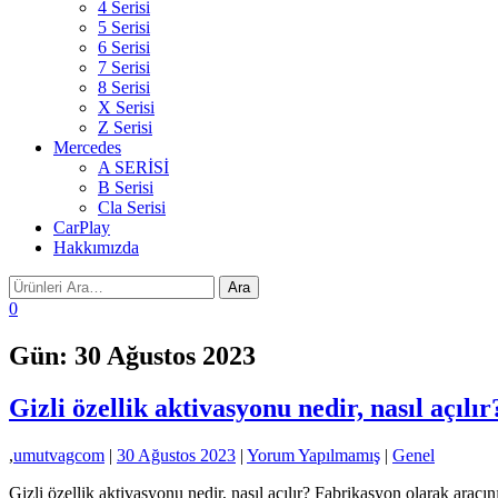
4 Serisi
5 Serisi
6 Serisi
7 Serisi
8 Serisi
X Serisi
Z Serisi
Mercedes
A SERİSİ
B Serisi
Cla Serisi
CarPlay
Hakkımızda
0
Gün:
30 Ağustos 2023
Gizli özellik aktivasyonu nedir, nasıl açılır
,
umutvagcom
|
30 Ağustos 2023
|
Yorum Yapılmamış
|
Genel
Gizli özellik aktivasyonu nedir, nasıl açılır? Fabrikasyon olarak aracınız