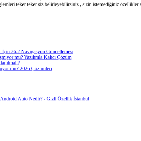
şlemleri teker teker siz belirleyebilirsiniz , sizin istemediğiniz özellikle
 İçin 26.2 Navigasyon Güncellemesi
şmıyor mu? Yazılımla Kalıcı Çözüm
lanılmalı?
puyor mu? 2026 Çözümleri
Android Auto Nedir? - Gizli Özellik İstanbul