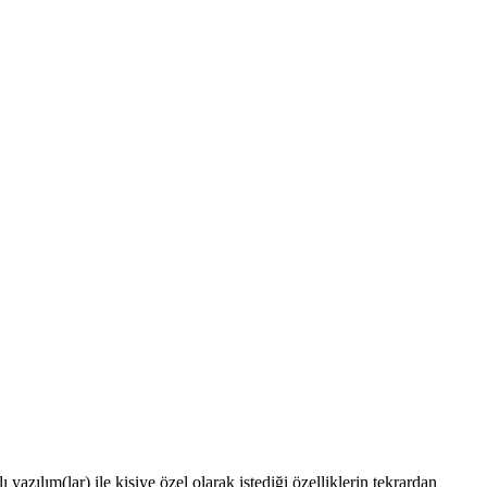
 yazılım(lar) ile kişiye özel olarak istediği özelliklerin tekrardan