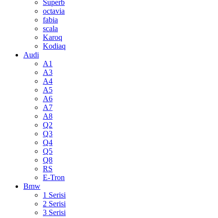
Superb
octavia
fabia
scala
Karoq
Kodiaq
Audi
A1
A3
A4
A5
A6
A7
A8
Q2
Q3
Q4
Q5
Q8
RS
E-Tron
Bmw
1 Serisi
2 Serisi
3 Serisi