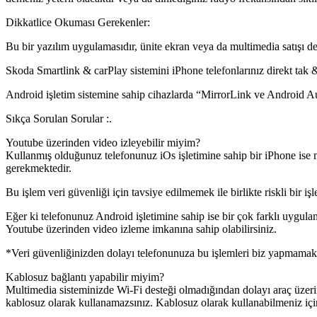
Dikkatlice Okuması Gerekenler:
Bu bir yazılım uygulamasıdır, ünite ekran veya da multimedia satışı değ
Skoda Smartlink & carPlay sistemini iPhone telefonlarınız direkt tak &
Android işletim sistemine sahip cihazlarda “MirrorLink ve Android Au
Sıkça Sorulan Sorular :.
Youtube üzerinden video izleyebilir miyim?
Kullanmış olduğunuz telefonunuz iOs işletimine sahip bir iPhone ise 
gerekmektedir.
Bu işlem veri güvenliği için tavsiye edilmemek ile birlikte riskli bir 
Eğer ki telefonunuz Android işletimine sahip ise bir çok farklı uygul
Youtube üzerinden video izleme imkanına sahip olabilirsiniz.
*Veri güvenliğinizden dolayı telefonunuza bu işlemleri biz yapmamakt
Kablosuz bağlantı yapabilir miyim?
Multimedia sisteminizde Wi-Fi desteği olmadığından dolayı araç üzerind
kablosuz olarak kullanamazsınız. Kablosuz olarak kullanabilmeniz için,