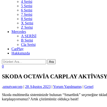
4 Serisi
5 Serisi
6 Serisi
7 Serisi
8 Serisi
X Serisi
Z Serisi
Mercedes
A SERİSİ
B Serisi
Cla Serisi
CarPlay
Hakkımızda
0
SKODA OCTAVİA CARPLAY AKTİVASY
,
umutvagcom
|
28 Ağustos 2023
|
Yorum Yapılmamış
|
Genel
Skoda multimedia sisteminizde bulunan “Smartlink” seçeneğine tıkladığ
karşılaşıyorsunuz? Artık çözümünüz oldukça basit!