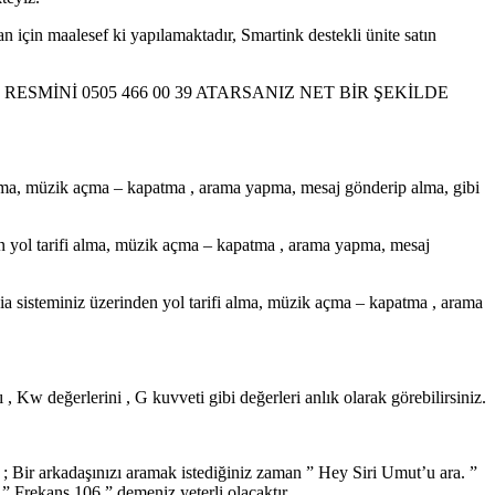
çin maalesef ki yapılamaktadır, Smartink destekli ünite satın
MİNİ 0505 466 00 39 ATARSANIZ NET BİR ŞEKİLDE
lma, müzik açma – kapatma , arama yapma, mesaj gönderip alma, gibi
n yol tarifi alma, müzik açma – kapatma , arama yapma, mesaj
 sisteminiz üzerinden yol tarifi alma, müzik açma – kapatma , arama
 Kw değerlerini , G kuvveti gibi değerleri anlık olarak görebilirsiniz.
 ; Bir arkadaşınızı aramak istediğiniz zaman ” Hey Siri Umut’u ara. ”
 ” Frekans 106 ” demeniz yeterli olacaktır.