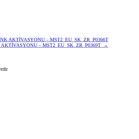
NK AKTİVASYONU – MST2_EU_SK_ZR_P0366T
 AKTİVASYONU – MST2_EU_SK_ZR_P0369T
→
erdir