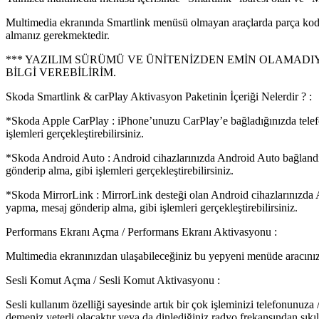
Multimedia ekranında Smartlink menüsü olmayan araçlarda parça kodu 
almanız gerekmektedir.
*** YAZILIM SÜRÜMÜ VE ÜNİTENİZDEN EMİN OLAMADIYS
BİLGİ VEREBİLİRİM.
Skoda Smartlink & carPlay Aktivasyon Paketinin İçeriği Nelerdir ? :
*Skoda Apple CarPlay : iPhone’unuzu CarPlay’e bağladığınızda telef
işlemleri gerçekleştirebilirsiniz.
*Skoda Android Auto : Android cihazlarınızda Android Auto bağlandı
gönderip alma, gibi işlemleri gerçekleştirebilirsiniz.
*Skoda MirrorLink : MirrorLink desteği olan Android cihazlarınızda 
yapma, mesaj gönderip alma, gibi işlemleri gerçekleştirebilirsiniz.
Performans Ekranı Açma / Performans Ekranı Aktivasyonu :
Multimedia ekranınızdan ulaşabileceğiniz bu yepyeni menüde aracınıza d
Sesli Komut Açma / Sesli Komut Aktivasyonu :
Sesli kullanım özelliği sayesinde artık bir çok işleminizi telefonunuz
demeniz yeterli olacaktır veya da dinlediğiniz radyo frekansından sıkı