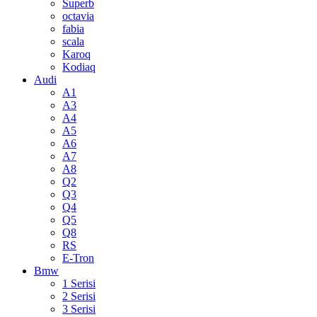
Superb
octavia
fabia
scala
Karoq
Kodiaq
Audi
A1
A3
A4
A5
A6
A7
A8
Q2
Q3
Q4
Q5
Q8
RS
E-Tron
Bmw
1 Serisi
2 Serisi
3 Serisi