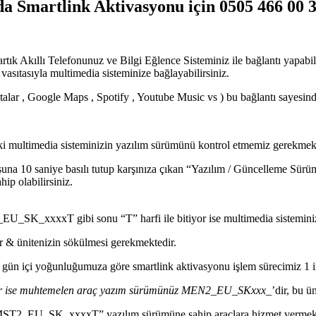
 Smartlink Aktivasyonu için 0505 466 00 39 
artık Akıllı Telefonunuz ve Bilgi Eğlence Sisteminiz ile bağlantı yapab
sıtasıyla multimedia sisteminize bağlayabilirsiniz.
lar , Google Maps , Spotify , Youtube Music vs ) bu bağlantı sayesind
ki multimedia sisteminizin yazılım sürümünü kontrol etmemiz gerekmekt
una 10 saniye basılı tutup karşınıza çıkan “Yazılım / Güncelleme Sürüml
hip olabilirsiniz.
U_SK_xxxxT gibi sonu “T” harfi ile bitiyor ise multimedia sisteminiz
r & ünitenizin sökülmesi gerekmektedir.
n içi yoğunluğumuza göre smartlink aktivasyonu işlem sürecimiz 1 ila
i var ise muhtemelen araç yazım sürümünüz MEN2_EU_SKxxx_
’dir, bu ü
e “MST2_EU_SK_xxxxT” yazılım sürümüne sahip araçlara hizmet vermek