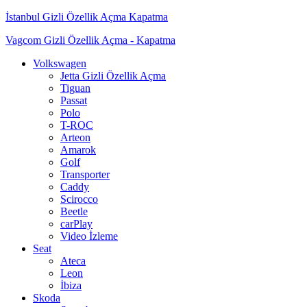
İstanbul Gizli Özellik Açma Kapatma
Vagcom Gizli Özellik Açma - Kapatma
Dolaşımı aç/kapat
Volkswagen
Jetta Gizli Özellik Açma
Tiguan
Passat
Polo
T-ROC
Arteon
Amarok
Golf
Transporter
Caddy
Scirocco
Beetle
carPlay
Video İzleme
Seat
Ateca
Leon
İbiza
Skoda