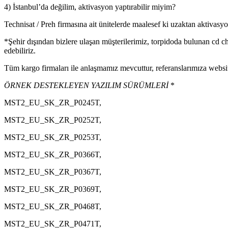
4) İstanbul’da değilim, aktivasyon yaptırabilir miyim?
Technisat / Preh firmasına ait ünitelerde maalesef ki uzaktan aktivas
*Şehir dışından bizlere ulaşan müşterilerimiz, torpidoda bulunan cd ch
edebiliriz.
Tüm kargo firmaları ile anlaşmamız mevcuttur, referanslarımıza websi
ÖRNEK DESTEKLEYEN YAZILIM SÜRÜMLERİ
*
MST2_EU_SK_ZR_P0245T,
MST2_EU_SK_ZR_P0252T,
MST2_EU_SK_ZR_P0253T,
MST2_EU_SK_ZR_P0366T,
MST2_EU_SK_ZR_P0367T,
MST2_EU_SK_ZR_P0369T,
MST2_EU_SK_ZR_P0468T,
MST2_EU_SK_ZR_P0471T,