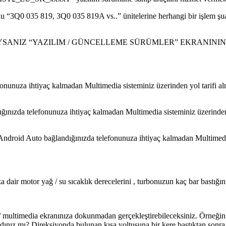
“3Q0 035 819, 3Q0 035 819A vs..” ünitelerine herhangi bir işlem şuan i
ANIZ “YAZILIM / GÜNCELLEME SÜRÜMLER” EKRANININ RES
onunuza ihtiyaç kalmadan Multimedia sisteminiz üzerinden yol tarifi a
ğınızda telefonunuza ihtiyaç kalmadan Multimedia sisteminiz üzerinde
Android Auto bağlandığınızda telefonunuza ihtiyaç kalmadan Multimedia
air motor yağ / su sıcaklık derecelerini , turbonuzun kaç bar bastığını ,
a / multimedia ekranınıza dokunmadan gerçekleştirebileceksiniz. Örneğin
ldınız mı? Direksiyonda bulunan kısa yoltuşuna bir kere bastıktan sonra