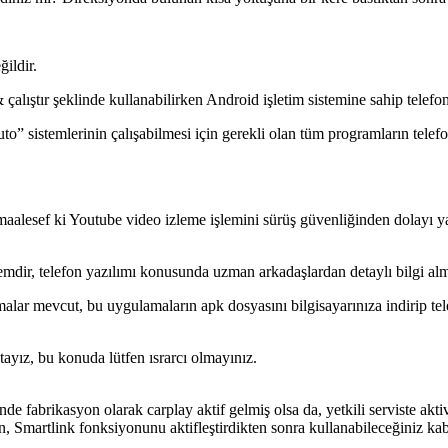
ildir.
 çalıştır şeklinde kullanabilirken Android işletim sistemine sahip tele
to” sistemlerinin çalışabilmesi için gerekli olan tüm programların tele
maalesef ki Youtube video izleme işlemini sürüş güvenliğinden dolayı y
işlemdir, telefon yazılımı konusunda uzman arkadaşlardan detaylı bilgi a
amalar mevcut, bu uygulamaların apk dosyasını bilgisayarınıza indirip t
ayız, bu konuda lütfen ısrarcı olmayınız.
e fabrikasyon olarak carplay aktif gelmiş olsa da, yetkili serviste akt
 Smartlink fonksiyonunu aktifleştirdikten sonra kullanabileceğiniz kabl