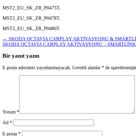
MST2_EU_SK_ZR_P0475T,
MST2_EU_SK_ZR_P0478T,
MST2_EU_SK_ZR_P0480T.
Yazı
←
SKODA OCTAVİA CARPLAY AKTİVASYONU & SMARTLİ
SKODA OCTAVİA CARPLAY AKTİVASYONU – SMARTLİNK
gezinmesi
Bir yanıt yazın
E-posta adresiniz yayınlanmayacak.
Gerekli alanlar
*
ile işaretlenmişl
Yorum
*
Ad
*
E-posta
*