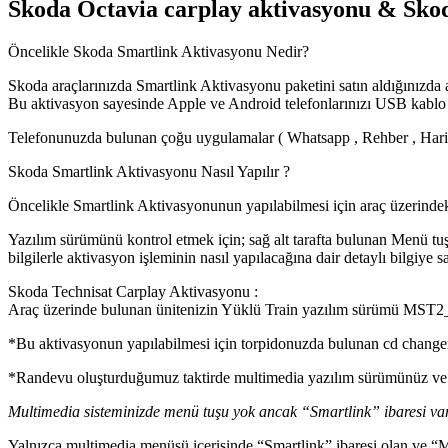
Skoda Octavia carplay aktivasyonu & Skoda
Öncelikle Skoda Smartlink Aktivasyonu Nedir?
Skoda araçlarınızda Smartlink Aktivasyonu paketini satın aldığınızda 
Bu aktivasyon sayesinde Apple ve Android telefonlarınızı USB kablo va
Telefonunuzda bulunan çoğu uygulamalar ( Whatsapp , Rehber , Harita
Skoda Smartlink Aktivasyonu Nasıl Yapılır ?
Öncelikle Smartlink Aktivasyonunun yapılabilmesi için araç üzerinde
Yazılım sürümünü kontrol etmek için; sağ alt tarafta bulunan Menü tuş
bilgilerle aktivasyon işleminin nasıl yapılacağına dair detaylı bilgiye sa
Skoda Technisat Carplay Aktivasyonu :
Araç üzerinde bulunan ünitenizin Yüklü Train yazılım sürümü MST2_E
*Bu aktivasyonun yapılabilmesi için torpidonuzda bulunan cd change
*Randevu oluşturduğumuz taktirde multimedia yazılım sürümünüz ve gü
Multimedia sisteminizde menü tuşu yok ancak “Smartlink” ibares
Yalnızca multimedia menüsü içerisinde “Smartlink” ibaresi olan v