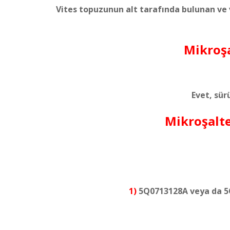
Vites topuzunun alt tarafında bulunan ve
Mikroşa
Evet, sür
Mikroşalt
1)
5Q0713128A veya da 5Q0