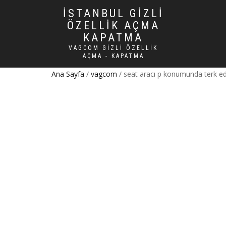
İSTANBUL GIZLI
ÖZELLIK AÇMA
KAPATMA
VAGCOM GIZLI ÖZELLIK
AÇMA - KAPATMA
Ana Sayfa
/
vagcom
/ seat aracı p konumunda terk edi