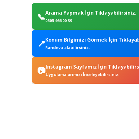
Arama Yapmak İçin Tıklayabilirsiniz.
📞
0505 466 00 39
Konum Bilgimizi Görmek İçin Tıklayabi
📍
Randevu alabilirsiniz.
Instagram Sayfamız İçin Tıklayabilirs
📷
Uygulamalarımızı İnceleyebilirsiniz.