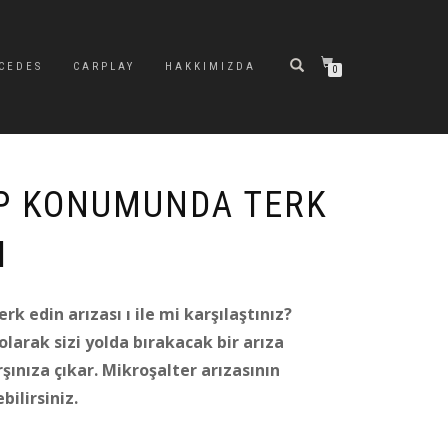
CEDES
CARPLAY
HAKKIMIZDA
0
 P KONUMUNDA TERK
I
k edin arızası ı ile mi karşılaştınız?
olarak sizi yolda bırakacak bir arıza
rşınıza çıkar. Mikroşalter arızasının
bilirsiniz.