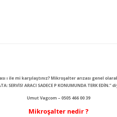
ı ı ile mi karşılaştınız? M
ikroşalter arızası genel olarak
ATA: SERVİS! ARACI SADECE P KONUMUNDA TERK EDİN.” diye
Umut Vagcom – 0505 466 00 39
Mikroşalter nedir ?