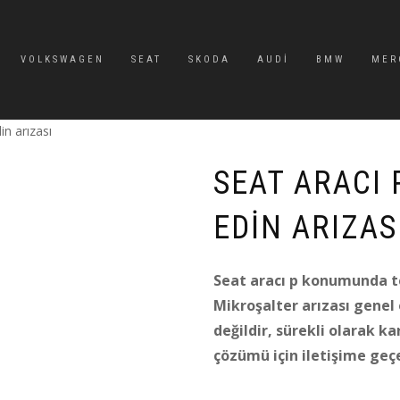
VOLKSWAGEN
SEAT
SKODA
AUDI
BMW
MER
n arızası
SEAT ARACI
EDIN ARIZAS
Seat aracı p konumunda ter
Mikroşalter arızası genel 
değildir, sürekli olarak ka
çözümü için iletişime geçe