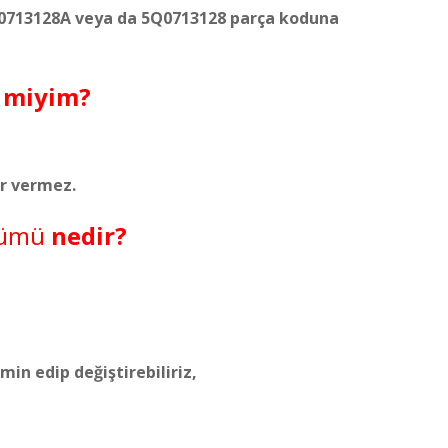
5Q0713128A veya da 5Q0713128 parça koduna
r miyim?
ar vermez.
ümü
nedir?
in edip değiştirebiliriz,