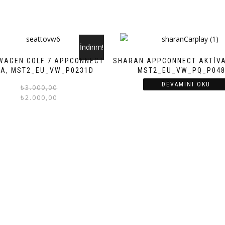
İndirim!
WAGEN GOLF 7 APPCONNECT
SHARAN APPCONNECT AKTIV
A, MST2_EU_VW_P0231D
MST2_EU_VW_PQ_P048
DEVAMINI OKU
Orijinal
Şu
₺
3.000,00
₺
2.000,00
fiyat:
andaki
₺3.000,00.
fiyat:
₺2.000,00.