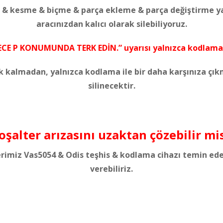
e & kesme & biçme & parça ekleme & parça değiştirme y
aracınızdan kalıcı olarak silebiliyoruz.
ECE P KONUMUNDA TERK EDİN.” uyarısı yalnızca kodlam
k kalmadan, yalnızca kodlama ile bir daha karşınıza çık
silinecektir.
şalter arızasını uzaktan çözebilir mi
lerimiz Vas5054 & Odis teşhis & kodlama cihazı temin ed
verebiliriz.