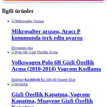
İlgili ürünler
Mikroşalter arızası, Aracı P
konumunda terk edin uyarısı
Devamını oku
Volkswagen Polo 6R Gizli Özellik
Açma (2010-2014) Vagcom Kodlama
Orijinal
Şu
İndirim!
₺
2.000,00
₺
1.500,00
Sepete Ekle
fiyat:
andaki
fiyat:
₺2.000,00.
₺1.500,00.
Gizli Özellik Kapatma, Vagcom
Kapatma, Muayene Gizli Özellik