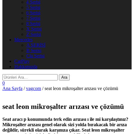
4 Serisi
5 Serisi
6 Serisi
7 Serisi
8 Serisi
X Serisi
Z Serisi
Mercedes
A SERİSİ
B Serisi
Cla Serisi
CarPlay
Hakkımızda
0
Ana Sayfa
/
vagcom
/ seat leon mikroşalter arızası ve çözümü
seat leon mikroşalter arızası ve çözümü
Seat aracı p konumunda terk edin arızası ı ile mi karşılaştınız?
Mikroşalter arızası genel olarak sizi yolda bırakacak bir arıza
değildir, sürekli olarak karşınıza çıkar. Seat leon mikroşalter