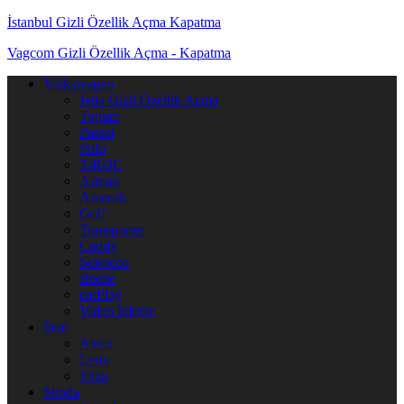
İstanbul Gizli Özellik Açma Kapatma
Vagcom Gizli Özellik Açma - Kapatma
Dolaşımı aç/kapat
Volkswagen
Jetta Gizli Özellik Açma
Tiguan
Passat
Polo
T-ROC
Arteon
Amarok
Golf
Transporter
Caddy
Scirocco
Beetle
carPlay
Video İzleme
Seat
Ateca
Leon
İbiza
Skoda