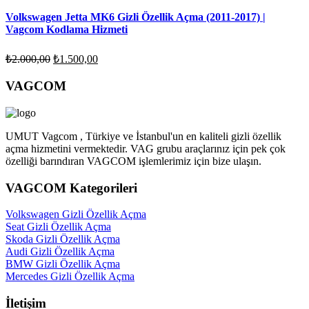
₺6.000,00.
₺4.500,00.
Volkswagen Jetta MK6 Gizli Özellik Açma (2011-2017) |
Vagcom Kodlama Hizmeti
Orijinal
Şu
₺
2.000,00
₺
1.500,00
fiyat:
andaki
fiyat:
₺2.000,00.
VAGCOM
₺1.500,00.
UMUT Vagcom , Türkiye ve İstanbul'un en kaliteli gizli özellik
açma hizmetini vermektedir. VAG grubu araçlarınız için pek çok
özelliği barındıran VAGCOM işlemlerimiz için bize ulaşın.
VAGCOM Kategorileri
Volkswagen Gizli Özellik Açma
Seat Gizli Özellik Açma
Skoda Gizli Özellik Açma
Audi Gizli Özellik Açma
BMW Gizli Özellik Açma
Mercedes Gizli Özellik Açma
İletişim