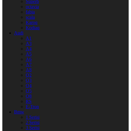
Superb
octavia
fabia
scala
Karoq
Kodiaq
Audi
A1
A3
A4
A5
A6
A7
A8
Q2
Q3
Q4
Q5
Q8
RS
E-Tron
Bmw
1 Serisi
2 Serisi
3 Serisi