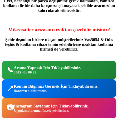
Evet, herhangi bir parça değişimine gerek kalmadan, yalnızca
kodlama ile bir daha karşınıza çıkmayacak şekilde aracınızdan
kalıcı olarak silinecektir.
Mikroşalter arızasını uzaktan çözebilir misiniz?
Şehir dışından bizlere ulaşan müşterilerimiz Vas5054 & Odis
teşhis & kodlama cihazı temin edebilirlerse uzaktan kodlama
hizmeti de verebiliriz.
Arama Yapmak İçin Tıklayabilirsiniz.
📞
0505 466 00 39
Konum Bilgimizi Görmek İçin Tıklayabilirsiniz.
📍
Randevu alabilirsiniz.
📷
Instagram Sayfamız İçin Tıklayabilirsiniz.
Uygulamalarımızı İnceleyebilirsiniz.