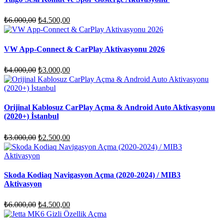
Orijinal
Şu
₺
6.000,00
₺
4.500,00
fiyat:
andaki
fiyat:
₺6.000,00.
₺4.500,00.
VW App-Connect & CarPlay Aktivasyonu 2026
Orijinal
Şu
₺
4.000,00
₺
3.000,00
fiyat:
andaki
fiyat:
₺4.000,00.
₺3.000,00.
Orijinal Kablosuz CarPlay Açma & Android Auto Aktivasyonu
(2020+) İstanbul
Orijinal
Şu
₺
3.000,00
₺
2.500,00
fiyat:
andaki
fiyat:
₺3.000,00.
₺2.500,00.
Skoda Kodiaq Navigasyon Açma (2020-2024) / MIB3
Aktivasyon
Orijinal
Şu
₺
6.000,00
₺
4.500,00
fiyat:
andaki
fiyat: