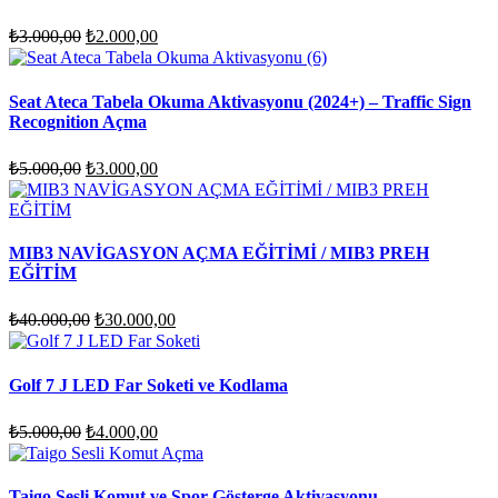
Orijinal
Şu
₺
3.000,00
₺
2.000,00
fiyat:
andaki
fiyat:
₺3.000,00.
₺2.000,00.
Seat Ateca Tabela Okuma Aktivasyonu (2024+) – Traffic Sign
Recognition Açma
Orijinal
Şu
₺
5.000,00
₺
3.000,00
fiyat:
andaki
fiyat:
₺5.000,00.
₺3.000,00.
MIB3 NAVİGASYON AÇMA EĞİTİMİ / MIB3 PREH
EĞİTİM
Orijinal
Şu
₺
40.000,00
₺
30.000,00
fiyat:
andaki
fiyat:
₺40.000,00.
₺30.000,00.
Golf 7 J LED Far Soketi ve Kodlama
Orijinal
Şu
₺
5.000,00
₺
4.000,00
fiyat:
andaki
fiyat:
₺5.000,00.
₺4.000,00.
Taigo Sesli Komut ve Spor Gösterge Aktivasyonu