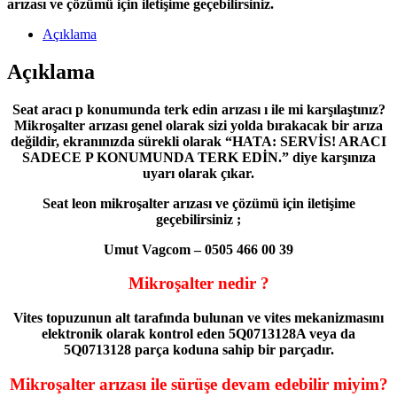
arızası ve çözümü için iletişime geçebilirsiniz.
Açıklama
Açıklama
Seat aracı p konumunda terk edin arızası ı ile mi karşılaştınız?
M
ikroşalter arızası genel olarak sizi yolda bırakacak bir arıza
değildir, ekranınızda sürekli olarak “HATA: SERVİS! ARACI
SADECE P KONUMUNDA TERK EDİN.” diye karşınıza
uyarı olarak çıkar.
Seat leon mikroşalter arızası ve çözümü için iletişime
geçebilirsiniz ;
Umut Vagcom – 0505 466 00 39
Mikroşalter nedir ?
Vites topuzunun alt tarafında bulunan ve vites mekanizmasını
elektronik olarak kontrol eden 5Q0713128A veya da
5Q0713128 parça koduna sahip bir parçadır.
Mikroşalter arızası ile sürüşe devam edebilir miyim?