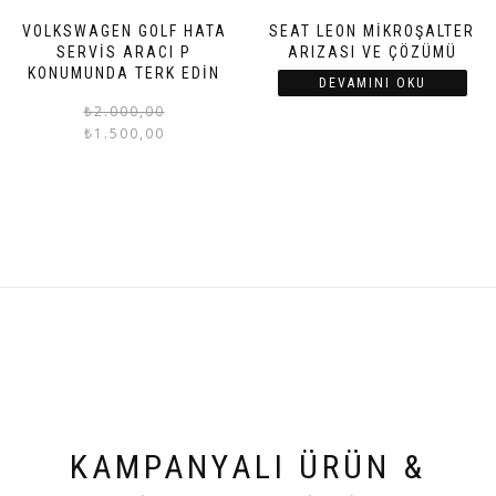
VOLKSWAGEN GOLF HATA
SEAT LEON MIKROŞALTER
SERVIS ARACI P
ARIZASI VE ÇÖZÜMÜ
KONUMUNDA TERK EDIN
DEVAMINI OKU
Orijinal
Şu
₺
2.000,00
₺
1.500,00
fiyat:
andaki
₺2.000,00.
fiyat:
₺1.500,00.
KAMPANYALI ÜRÜN &