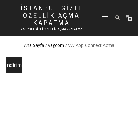
İSTANBUL GIZLI
ÖZELLIK AÇMA
DOLAŞIMI AÇ/KAPAT
0
KAPATMA
VAGCOM GIZLI ÖZELLIK AÇMA - KAPATMA
Ana Sayfa
/
vagcom
/ VW App-Connect Açma
İndirim!