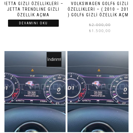
JETTA GIZLI ÖZELLIKLERI –
VOLKSWAGEN GOLF6 GIZLI
JETTA TRENDLINE GIZLI
ÖZELLIKLERI – ( 2010 – 2012
ÖZELLIK AÇMA
) GOLF6 GIZLI ÖZELLIK AÇMA
DEVAMINI OKU
₺
2.000,00
₺
1.500,00
İndirim!