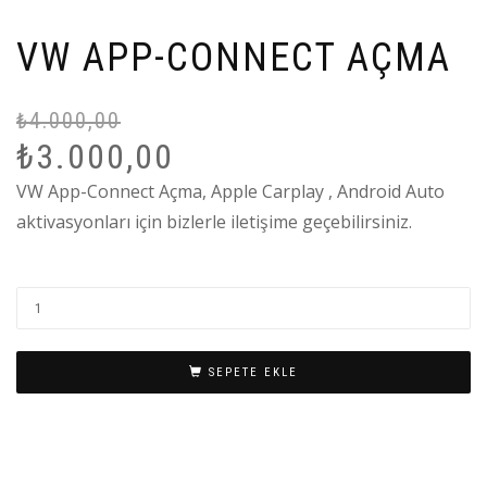
VW APP-CONNECT AÇMA
₺
4.000,00
Or
Ş
₺
3.000,00
fi
a
₺4
fi
VW App-Connect Açma, Apple Carplay , Android Auto
₺3
aktivasyonları için bizlerle iletişime geçebilirsiniz.
SEPETE EKLE